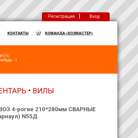
|
Регистрация
Вход
Ы
КОНТАКТЫ
КОМАНДА «ХОЗМАСТЕР»
усто,
ибудь :-)
•
ЕНТАРЬ
ВИЛЫ
ОЗ 4-рогие 210*280мм СВАРНЫЕ
арнаул) N55Д