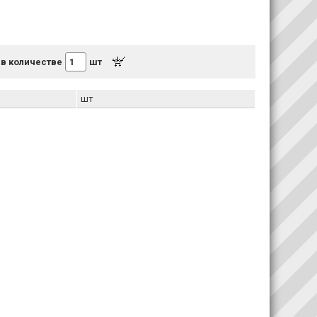
 в количестве
шт
шт