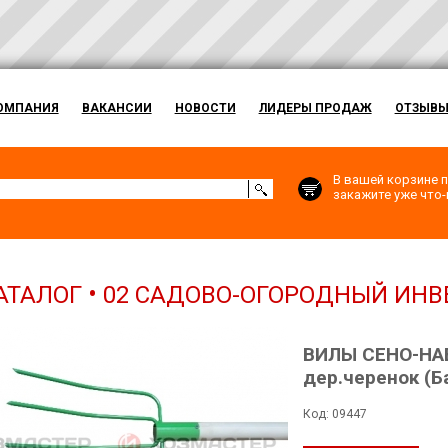
ОМПАНИЯ
ВАКАНСИИ
НОВОСТИ
ЛИДЕРЫ ПРОДАЖ
ОТЗЫВ
В вашей корзине п
закажите уже что-н
•
АТАЛОГ
02 САДОВО-ОГОРОДНЫЙ ИНВ
ВИЛЫ СЕНО-НАВ
дер.черенок (Б
Код: 09447