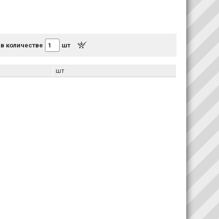
 в количестве
шт
шт