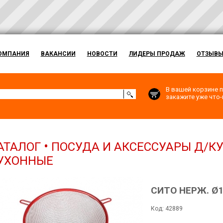
ОМПАНИЯ
ВАКАНСИИ
НОВОСТИ
ЛИДЕРЫ ПРОДАЖ
ОТЗЫВ
В вашей корзине п
закажите уже что-н
•
АТАЛОГ
ПОСУДА И АКСЕССУАРЫ Д/К
УХОННЫЕ
СИТО НЕРЖ. Ø1
Код: 42889