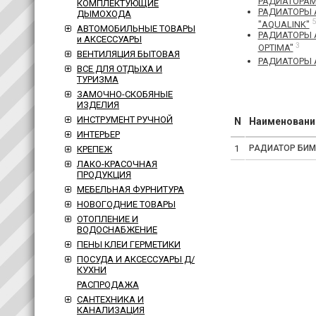
РАДИАТОРА
КОМПЛЕКТУЮЩИЕ
РАДИАТОРЫ
ДЫМОХОДА
5
"AQUALINK"
АВТОМОБИЛЬНЫЕ ТОВАРЫ
РАДИАТОРЫ
и АКСЕССУАРЫ
3
OPTIMA"
ВЕНТИЛЯЦИЯ БЫТОВАЯ
РАДИАТОРЫ 
ВСЕ ДЛЯ ОТДЫХА И
ТУРИЗМА
ЗАМОЧНО-СКОБЯНЫЕ
ИЗДЕЛИЯ
ИНСТРУМЕНТ РУЧНОЙ
N
Наименовани
ИНТЕРЬЕР
1
РАДИАТОР БИМЕТ
КРЕПЕЖ
ЛАКО-КРАСОЧНАЯ
ПРОДУКЦИЯ
МЕБЕЛЬНАЯ ФУРНИТУРА
НОВОГОДНИЕ ТОВАРЫ
ОТОПЛЕНИЕ И
ВОДОСНАБЖЕНИЕ
ПЕНЫ КЛЕИ ГЕРМЕТИКИ
ПОСУДА И АКСЕССУАРЫ Д/
КУХНИ
РАСПРОДАЖА
САНТЕХНИКА И
КАНАЛИЗАЦИЯ