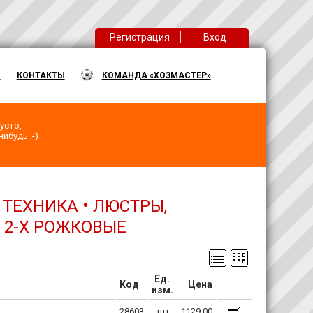
|
Регистрация
Вход
Ы
КОНТАКТЫ
КОМАНДА «ХОЗМАСТЕР»
усто,
ибудь :-)
•
 ТЕХНИКА
ЛЮСТРЫ,
 2-Х РОЖКОВЫЕ
Ед.
Код
Цена
изм.
28603
шт
1129.00