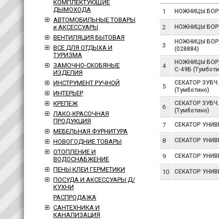
КОМПЛЕКТУЮЩИЕ
ДЫМОХОДА
1
НОЖНИЦЫ БОРД
АВТОМОБИЛЬНЫЕ ТОВАРЫ
2
НОЖНИЦЫ БОРД
и АКСЕССУАРЫ
ВЕНТИЛЯЦИЯ БЫТОВАЯ
НОЖНИЦЫ БОРД
3
ВСЕ ДЛЯ ОТДЫХА И
(028884)
ТУРИЗМА
НОЖНИЦЫ БОРД
ЗАМОЧНО-СКОБЯНЫЕ
4
С-49Б (Тумботи
ИЗДЕЛИЯ
СЕКАТОР ЗУБЧ. 
ИНСТРУМЕНТ РУЧНОЙ
5
(Тумботино)
ИНТЕРЬЕР
СЕКАТОР ЗУБЧ. 
КРЕПЕЖ
6
(Тумботино)
ЛАКО-КРАСОЧНАЯ
ПРОДУКЦИЯ
7
СЕКАТОР УНИВЕР
МЕБЕЛЬНАЯ ФУРНИТУРА
8
СЕКАТОР УНИВЕР
НОВОГОДНИЕ ТОВАРЫ
ОТОПЛЕНИЕ И
9
СЕКАТОР УНИВЕР
ВОДОСНАБЖЕНИЕ
ПЕНЫ КЛЕИ ГЕРМЕТИКИ
10
СЕКАТОР УНИВЕР
ПОСУДА И АКСЕССУАРЫ Д/
КУХНИ
РАСПРОДАЖА
САНТЕХНИКА И
КАНАЛИЗАЦИЯ