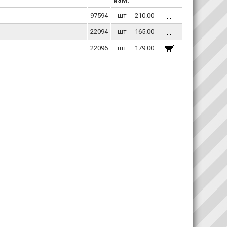
97594
шт
210.00
22094
шт
165.00
22096
шт
179.00