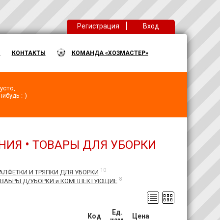
|
Регистрация
Вход
Ы
КОНТАКТЫ
КОМАНДА «ХОЗМАСТЕР»
усто,
ибудь :-)
•
НИЯ
ТОВАРЫ ДЛЯ УБОРКИ
10
АЛФЕТКИ И ТРЯПКИ ДЛЯ УБОРКИ
8
ВАБРЫ Д/УБОРКИ и КОМПЛЕКТУЮЩИЕ
Ед.
Код
Цена
изм.